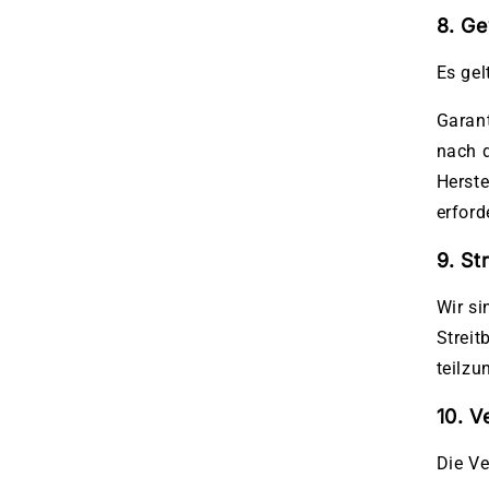
8. Ge
Es gel
Garan
nach d
Herste
erford
9. St
Wir si
Streit
teilz
10. V
Die Ve