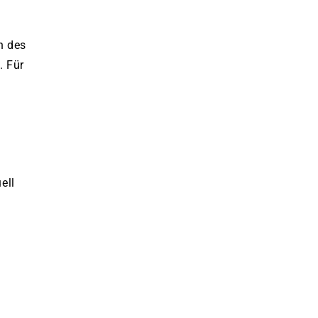
n des
. Für
ell