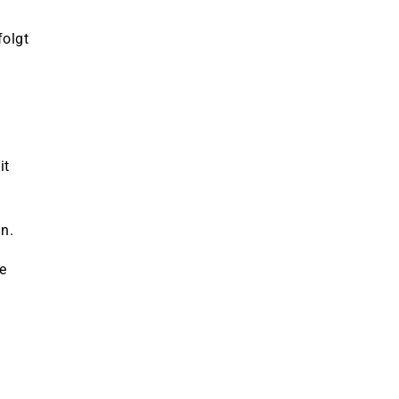
olgt
it
n.
e