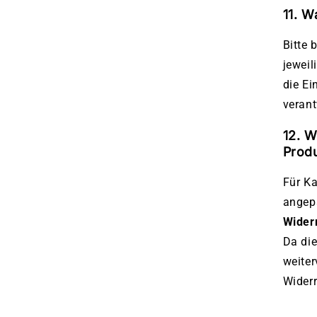
11. W
Bitte 
jeweil
die Ei
verant
12. W
Prod
Für Ka
angep
Wider
Da die
weite
Wider