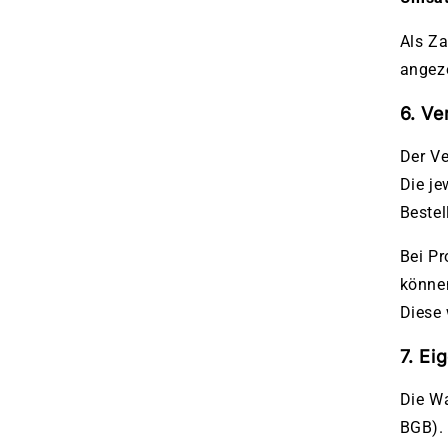
Als Za
angez
6. Ve
Der Ve
Die je
Bestel
Bei Pr
könne
Diese 
7. Ei
Die Wa
BGB).