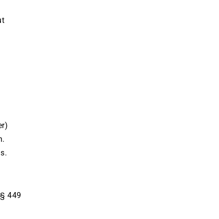
ut
er)
n.
s.
(§ 449