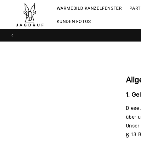
Direkt
zum
WÄRMEBILD KANZELFENSTER
PAR
Inhalt
KUNDEN FOTOS
All
1. Ge
Diese 
über 
Unser 
§ 13 