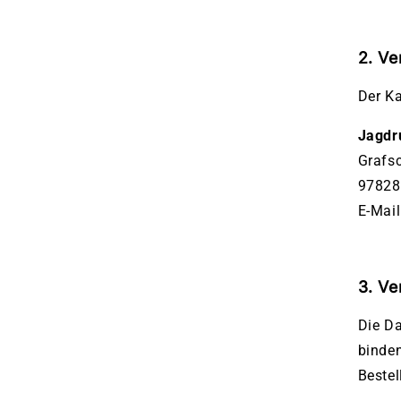
2. Ve
Der K
Jagdr
Grafsc
97828 
E-Mai
3. Ve
Die Da
binden
Bestel